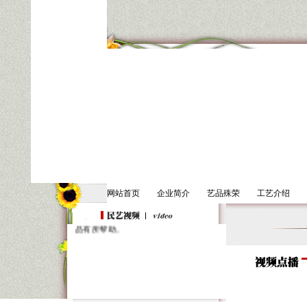
各位新老朋友您好：
网站首页
企业简介
艺品殊荣
工艺介绍
我们为您推出凤翔民间工艺美术品视
频栏目，希望能为您了解陕西民间工艺
品有所帮助。