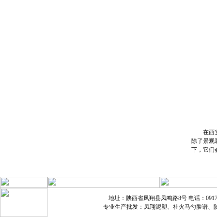
在西安市
除了景观
下，它们
地址：陕西省凤翔县凤鸣路8号 电话：0917721688
专业生产批发：凤翔泥塑、社火马勺脸谱、