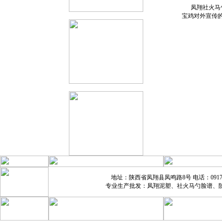
凤翔社火马勺
宝鸡对外宣传的
地址：陕西省凤翔县凤鸣路8号 电话：0917721688
专业生产批发：凤翔泥塑、社火马勺脸谱、